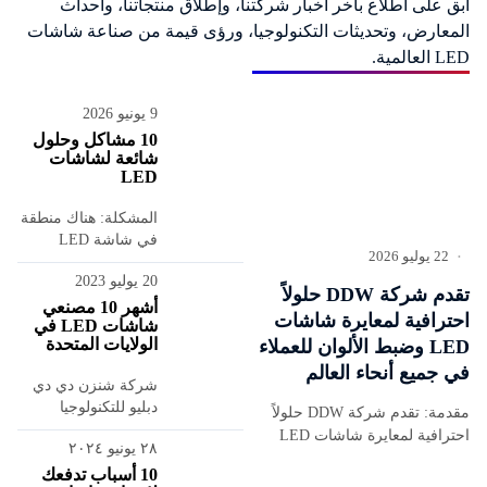
ابق على اطلاع بآخر أخبار شركتنا، وإطلاق منتجاتنا، وأحداث
المعارض، وتحديثات التكنولوجيا، ورؤى قيمة من صناعة شاشات
LED العالمية.
9 يونيو 2026
10 مشاكل وحلول
شائعة لشاشات
LED
المشكلة: هناك منطقة
في شاشة LED
22 يوليو 2026
•
الكبيرة حيث يكون
20 يوليو 2023
عرض اللوحة غير
تقدم شركة DDW حلولاً
طبيعي، على سبيل
أشهر 10 مصنعي
احترافية لمعايرة شاشات
شاشات LED في
المثال،...
الولايات المتحدة
LED وضبط الألوان للعملاء
في جميع أنحاء العالم
شركة شنزن دي دي
دبليو للتكنولوجيا
مقدمة: تقدم شركة DDW حلولاً
المحدودة هي شركة
احترافية لمعايرة شاشات LED
٢٨ يونيو ٢٠٢٤
مصنعة ومطورة
وتصحيح الألوان للعملاء في جميع
محترفة لشاشات
10 أسباب تدفعك
أنحاء العالم. وبفضل المعدات