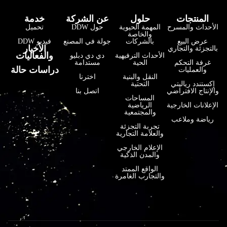
المنتجات
حلول
عن الشركة
خدمة
الأحداث والمسرح
المهمة الحيوية
حول DDW
تحميل
والخاصة
عرض البيع
بالشركات
جولة في المصنع
فيديو DDW
فارسی
الأخبار
بالتجزئة والتجاري
والفعاليات
الأحداث الترفيهية
دي دي دبليو
हिन्दी
غرفة التحكم
الحية
مستدامة
دراسات حالة
والعمليات
النقل والبنية
اخترنا
Bahasa Indonesia
إكستندد رياليتي
التحتية
والإنتاج الافتراضي
اتصل بنا
한국어
المساحات
الإعلانات الخارجية
الرياضية
والمجتمعية
Tiếng Việt
رياضة وملاعب
تجربة التجزئة
Italiano
والعلامة التجارية
Português
الإعلام الخارجي
والمدن الذكية
Deutsch
الواقع الممتد
والتجارب الغامرة
Français
日本語
Русский