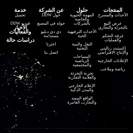
المنتجات
حلول
عن الشركة
خدمة
الأحداث والمسرح
المهمة الحيوية
حول DDW
تحميل
والخاصة
عرض البيع
بالشركات
جولة في المصنع
فيديو DDW
فارسی
الأخبار
بالتجزئة والتجاري
والفعاليات
الأحداث الترفيهية
دي دي دبليو
हिन्दी
غرفة التحكم
الحية
مستدامة
دراسات حالة
والعمليات
النقل والبنية
اخترنا
Bahasa Indonesia
إكستندد رياليتي
التحتية
والإنتاج الافتراضي
اتصل بنا
한국어
المساحات
الإعلانات الخارجية
الرياضية
والمجتمعية
Tiếng Việt
رياضة وملاعب
تجربة التجزئة
Italiano
والعلامة التجارية
Português
الإعلام الخارجي
والمدن الذكية
Deutsch
الواقع الممتد
والتجارب الغامرة
Français
日本語
Русский