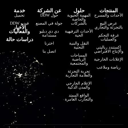
المنتجات
حلول
عن الشركة
خدمة
الأحداث والمسرح
المهمة الحيوية
حول DDW
تحميل
والخاصة
عرض البيع
بالشركات
جولة في المصنع
فيديو DDW
فارسی
الأخبار
بالتجزئة والتجاري
والفعاليات
الأحداث الترفيهية
دي دي دبليو
हिन्दी
غرفة التحكم
الحية
مستدامة
دراسات حالة
والعمليات
النقل والبنية
اخترنا
Bahasa Indonesia
إكستندد رياليتي
التحتية
والإنتاج الافتراضي
اتصل بنا
한국어
المساحات
الإعلانات الخارجية
الرياضية
والمجتمعية
Tiếng Việt
رياضة وملاعب
تجربة التجزئة
Italiano
والعلامة التجارية
Português
الإعلام الخارجي
والمدن الذكية
Deutsch
الواقع الممتد
والتجارب الغامرة
Français
日本語
Русский