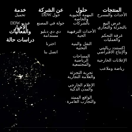
المنتجات
حلول
عن الشركة
خدمة
الأحداث والمسرح
المهمة الحيوية
حول DDW
تحميل
والخاصة
عرض البيع
بالشركات
جولة في المصنع
فيديو DDW
فارسی
الأخبار
بالتجزئة والتجاري
والفعاليات
الأحداث الترفيهية
دي دي دبليو
हिन्दी
غرفة التحكم
الحية
مستدامة
دراسات حالة
والعمليات
النقل والبنية
اخترنا
Bahasa Indonesia
إكستندد رياليتي
التحتية
والإنتاج الافتراضي
اتصل بنا
한국어
المساحات
الإعلانات الخارجية
الرياضية
والمجتمعية
Tiếng Việt
رياضة وملاعب
تجربة التجزئة
Italiano
والعلامة التجارية
Português
الإعلام الخارجي
والمدن الذكية
Deutsch
الواقع الممتد
والتجارب الغامرة
Français
日本語
Русский