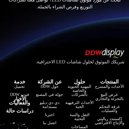
التوزيع وفرص الشراء بالجملة.
شريكك الموثوق لحلول شاشات LED الاحترافية.
المنتجات
حلول
عن الشركة
خدمة
الأحداث والمسرح
المهمة الحيوية
حول DDW
تحميل
والخاصة
عرض البيع
بالشركات
جولة في المصنع
فيديو DDW
فارسی
الأخبار
بالتجزئة والتجاري
والفعاليات
الأحداث الترفيهية
دي دي دبليو
हिन्दी
غرفة التحكم
الحية
مستدامة
دراسات حالة
والعمليات
النقل والبنية
اخترنا
Bahasa Indonesia
إكستندد رياليتي
التحتية
والإنتاج الافتراضي
اتصل بنا
한국어
المساحات