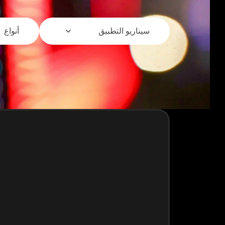
سيناريو التطبيق
أنواع