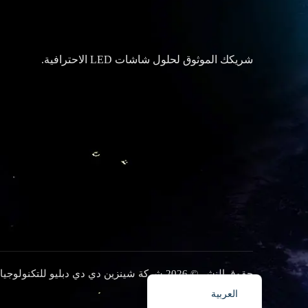
हिन्दी
Bahasa Indonesia
شريكك الموثوق لحلول شاشات LED الاحترافية.
한국어
Tiếng Việt
Italiano
Português
Deutsch
Français
日本語
Русский
Español
English
حقوق النشر © 2026 شركة شينزين دي دي دبليو للتكنولوجيا المحدودة
سياسة الخصوصية
العربية