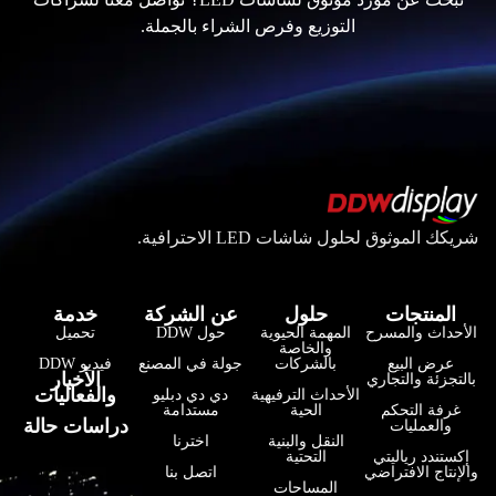
التوزيع وفرص الشراء بالجملة.
شريكك الموثوق لحلول شاشات LED الاحترافية.
المنتجات
حلول
عن الشركة
خدمة
الأحداث والمسرح
المهمة الحيوية
حول DDW
تحميل
والخاصة
عرض البيع
بالشركات
جولة في المصنع
فيديو DDW
فارسی
الأخبار
بالتجزئة والتجاري
والفعاليات
الأحداث الترفيهية
دي دي دبليو
हिन्दी
غرفة التحكم
الحية
مستدامة
دراسات حالة
والعمليات
النقل والبنية
اخترنا
Bahasa Indonesia
إكستندد رياليتي
التحتية
والإنتاج الافتراضي
اتصل بنا
한국어
المساحات