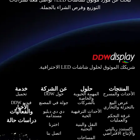
التوزيع وفرص الشراء بالجملة.
شريكك الموثوق لحلول شاشات LED الاحترافية.
المنتجات
حلول
عن الشركة
خدمة
الأحداث والمسرح
المهمة الحيوية
حول DDW
تحميل
والخاصة
عرض البيع
بالشركات
جولة في المصنع
فيديو DDW
فارسی
الأخبار
بالتجزئة والتجاري
والفعاليات
الأحداث الترفيهية
دي دي دبليو
हिन्दी
غرفة التحكم
الحية
مستدامة
دراسات حالة
والعمليات
النقل والبنية
اخترنا
Bahasa Indonesia
إكستندد رياليتي
التحتية
والإنتاج الافتراضي
اتصل بنا
한국어
المساحات