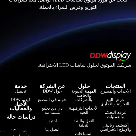
التوزيع وفرص الشراء بالجملة.
شريكك الموثوق لحلول شاشات LED الاحترافية.
المنتجات
حلول
عن الشركة
خدمة
الأحداث والمسرح
المهمة الحيوية
حول DDW
تحميل
والخاصة
عرض البيع
بالشركات
جولة في المصنع
فيديو DDW
فارسی
الأخبار
بالتجزئة والتجاري
والفعاليات
الأحداث الترفيهية
دي دي دبليو
हिन्दी
غرفة التحكم
الحية
مستدامة
دراسات حالة
والعمليات
النقل والبنية
اخترنا
Bahasa Indonesia
إكستندد رياليتي
التحتية
والإنتاج الافتراضي
اتصل بنا
한국어
المساحات