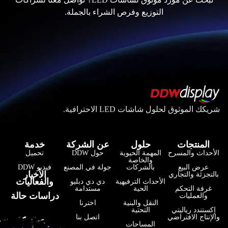
التوزيع وفرص الشراء بالجملة.
شريكك الموثوق لحلول شاشات LED الاحترافية.
المنتجات
حلول
عن الشركة
خدمة
الأحداث والمسرح
المهمة الحيوية
حول DDW
تحميل
والخاصة
عرض البيع
بالشركات
جولة في المصنع
فيديو DDW
فارسی
الأخبار
بالتجزئة والتجاري
والفعاليات
الأحداث الترفيهية
دي دي دبليو
हिन्दी
غرفة التحكم
الحية
مستدامة
دراسات حالة
والعمليات
النقل والبنية
اخترنا
Bahasa Indonesia
إكستندد رياليتي
التحتية
والإنتاج الافتراضي
اتصل بنا
한국어
المساحات