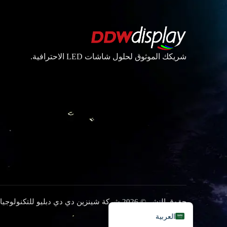
हिन्दी
Bahasa Indonesia
한국어
شريكك الموثوق لحلول شاشات LED الاحترافية.
Tiếng Việt
Italiano
Português
Deutsch
Français
日本語
Русский
Español
English
حقوق النشر © 2026 شركة شينزين دي دي دبليو للتكنولوجيا المحدودة
سياسة الخصوصية
العربية