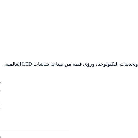
ات التكنولوجيا، ورؤى قيمة من صناعة شاشات LED العالمية.
9 يون
10 م
ع
20 