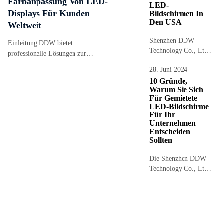
Farbanpassung Von LED-
LED-
Displays Für Kunden
Bildschirmen In
Den USA
Weltweit
Shenzhen DDW
Einleitung DDW bietet
Technology Co., Ltd.
professionelle Lösungen zur
ist ein professioneller
Kalibrierung und Farbkorrektur von
28. Juni 2024
Hersteller und
LED-Displays für Kunden weltweit.
Entwickler von LED-
10 Gründe,
Mit modernster Ausrüstung wie dem
Warum Sie Sich
Bildschirmen in
NovaStar NOS-CC60 und dem
Für Gemietete
Shenzhen. Herzlich
VX1000 Pro, kombiniert mit...
LED-Bildschirme
willkommen bei...
Für Ihr
Unternehmen
Entscheiden
Sollten
Die Shenzhen DDW
Technology Co., Ltd.
ist ein professioneller
Hersteller und
Entwickler von LED-
Bildschirmen mit Sitz
in Shenzhen, ...