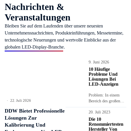
Nachrichten &
Veranstaltungen
Bleiben Sie auf dem Laufenden über unsere neuesten
Unternehmensnachrichten, Produkteinführungen, Messetermine,
technologische Neuerungen und wertvolle Einblicke aus der
globalen LED-Display-Branche.
9. Juni 2026
10 Häufige
Probleme Und
Lösungen Bei
LED-Anzeigen
Problem: In einem
22. Juli 2026
Bereich des großen
•
LED-Bildschirms ist
DDW Bietet Professionelle
20. Juli 2023
die Anzeige der
Lösungen Zur
Platine fehlerhaft,
Die 10
Renommiertesten
Kalibrierung Und
zum Beispiel...
Hersteller Von