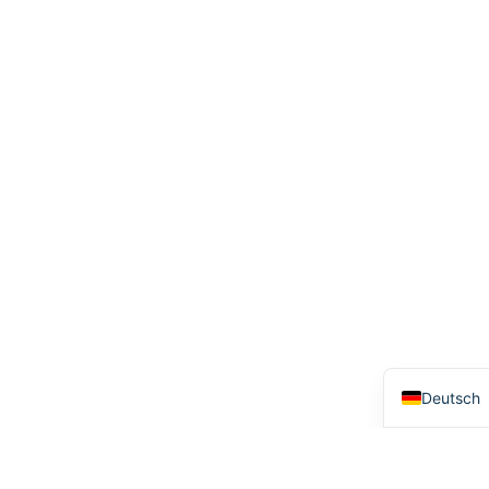
Bahasa I
한국어
Tiếng Việ
Italiano
Portuguê
Français
العربية
日本語
Русский
Español
English
Deutsch