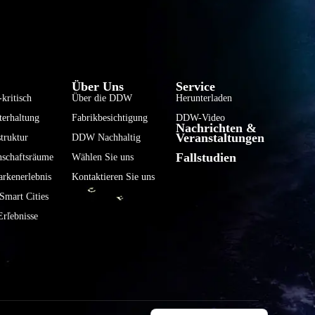
فارسی
हिन्दी
Bahasa Indonesia
Über Uns
Service
한국어
kritisch
Über die DDW
Herunterladen
terhaltung
Fabrikbesichtigung
DDW-Video
Tiếng Việt
Nachrichten &
Veranstaltungen
truktur
DDW Nachhaltig
Italiano
Fallstudien
nschaftsräume
Wählen Sie uns
Português
rkenerlebnis
Kontaktieren Sie uns
Français
mart Cities
العربية
rlebnisse
日本語
Русский
Español
English