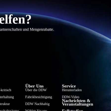
elfen?
partnerschaften und Mengenrabatte.
فارسی
हिन्दी
Bahasa Indonesia
Über Uns
Service
한국어
kritisch
Über die DDW
Herunterladen
terhaltung
Fabrikbesichtigung
DDW-Video
Tiếng Việt
Nachrichten &
Veranstaltungen
truktur
DDW Nachhaltig
Italiano
Fallstudien
nschaftsräume
Wählen Sie uns