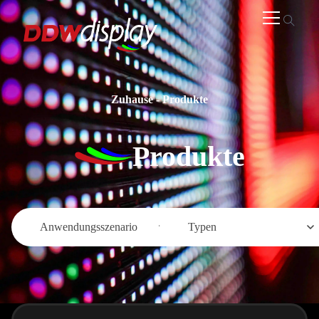
Zuhause
-
Produkte
Produkte
Anwendungsszenario
Typen