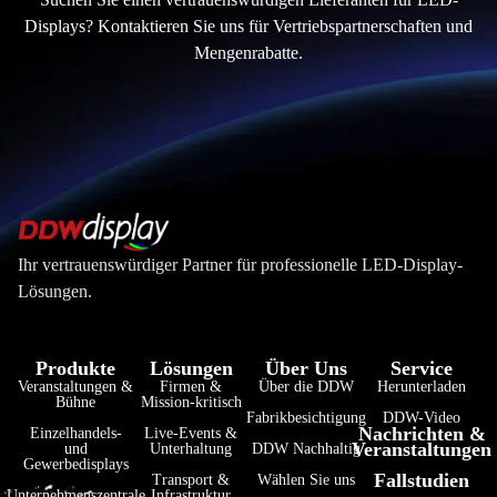
Displays? Kontaktieren Sie uns für Vertriebspartnerschaften und
Mengenrabatte.
Ihr vertrauenswürdiger Partner für professionelle LED-Display-
Lösungen.
Produkte
Lösungen
Über Uns
Service
Veranstaltungen &
Firmen &
Über die DDW
Herunterladen
Bühne
Mission-kritisch
Fabrikbesichtigung
DDW-Video
Nachrichten &
Einzelhandels-
Live-Events &
Veranstaltungen
und
Unterhaltung
DDW Nachhaltig
Gewerbedisplays
Fallstudien
Transport &
Wählen Sie uns
Unternehmenszentrale
Infrastruktur