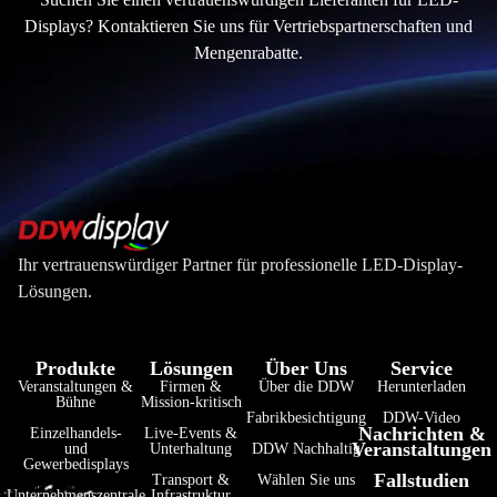
Displays? Kontaktieren Sie uns für Vertriebspartnerschaften und
Mengenrabatte.
Ihr vertrauenswürdiger Partner für professionelle LED-Display-
Lösungen.
Produkte
Lösungen
Über Uns
Service
Veranstaltungen &
Firmen &
Über die DDW
Herunterladen
Bühne
Mission-kritisch
Fabrikbesichtigung
DDW-Video
Nachrichten &
Einzelhandels-
Live-Events &
Veranstaltungen
und
Unterhaltung
DDW Nachhaltig
Gewerbedisplays
Fallstudien
Transport &
Wählen Sie uns
Unternehmenszentrale
Infrastruktur