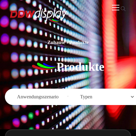
Zuhause
-
Produkte
Produkte
Anwendungsszenario
Typen