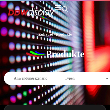
Zuhause
-
Produkte
Produkte
Anwendungsszenario
Typen