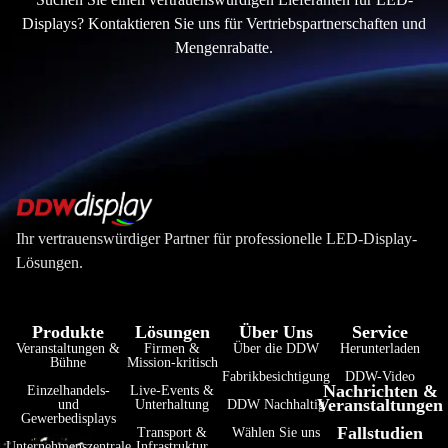
Displays? Kontaktieren Sie uns für Vertriebspartnerschaften und
Mengenrabatte.
Ihr vertrauenswürdiger Partner für professionelle LED-Display-
Lösungen.
Produkte
Lösungen
Über Uns
Service
Veranstaltungen &
Firmen &
Über die DDW
Herunterladen
فارسی
Bühne
Mission-kritisch
Fabrikbesichtigung
DDW-Video
Nachrichten &
हिन्दी
Einzelhandels-
Live-Events &
Veranstaltungen
und
Unterhaltung
DDW Nachhaltig
Gewerbedisplays
Bahasa Indonesia
Fallstudien
Transport &
Wählen Sie uns
Unternehmenszentrale
Infrastruktur