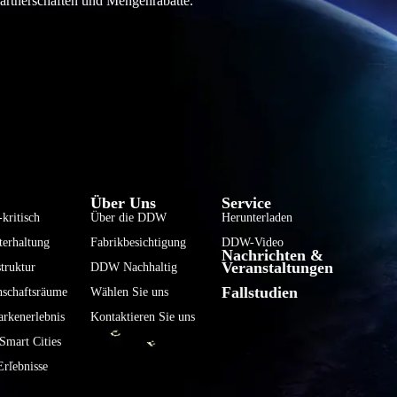
partnerschaften und Mengenrabatte.
فارسی
हिन्दी
Bahasa Indonesia
Über Uns
Service
한국어
kritisch
Über die DDW
Herunterladen
terhaltung
Fabrikbesichtigung
DDW-Video
Tiếng Việt
Nachrichten &
Veranstaltungen
truktur
DDW Nachhaltig
Italiano
Fallstudien
nschaftsräume
Wählen Sie uns
Português
rkenerlebnis
Kontaktieren Sie uns
Français
mart Cities
العربية
rlebnisse
日本語