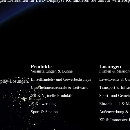
en Lieferanten für LED-Displays? Kontaktieren Sie uns für Vertriebs
Produkte
Lösungen
Veranstaltungen & Bühne
Firmen & Mission-
Einzelhandels- und Gewerbedisplays
Live-Events & Un
isplay-Lösungen.
Unternehmenszentrale & Leitwarte
Transport & Infras
XR & Virtuelle Produktion
Sport- und Gemei
Außenwerbung
Einzelhandel & Ma
Sport & Stadion
Außenwerbung & S
XR & Immersive E