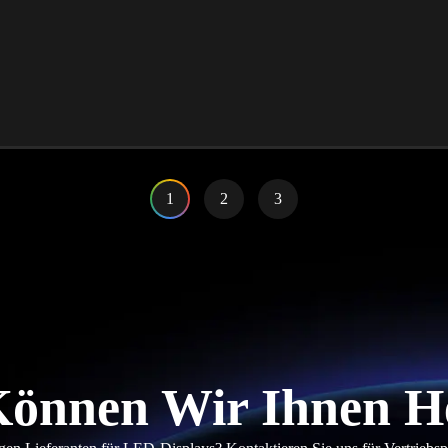
1
2
3
önnen Wir Ihnen H