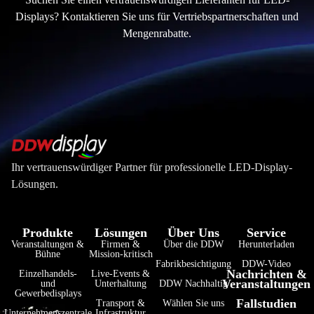
Displays? Kontaktieren Sie uns für Vertriebspartnerschaften und
Mengenrabatte.
Ihr vertrauenswürdiger Partner für professionelle LED-Display-
Lösungen.
Produkte
Lösungen
Über Uns
Service
Veranstaltungen &
Firmen &
Über die DDW
Herunterladen
Bühne
Mission-kritisch
Fabrikbesichtigung
DDW-Video
Nachrichten &
Einzelhandels-
Live-Events &
Veranstaltungen
und
Unterhaltung
DDW Nachhaltig
Gewerbedisplays
Fallstudien
Transport &
Wählen Sie uns
Unternehmenszentrale
Infrastruktur