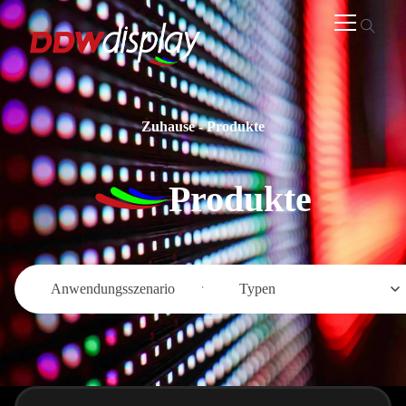
Zuhause
-
Produkte
Produkte
Anwendungsszenario
Typen