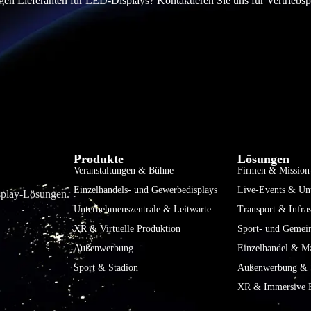
en Lieferanten für LED-Displays? Kontaktieren Sie uns für Vertriebs
Produkte
Lösungen
Veranstaltungen & Bühne
Firmen & Mission-
Einzelhandels- und Gewerbedisplays
Live-Events & Un
isplay-Lösungen.
Unternehmenszentrale & Leitwarte
Transport & Infras
XR & Virtuelle Produktion
Sport- und Gemei
Außenwerbung
Einzelhandel & Ma
Sport & Stadion
Außenwerbung & S
XR & Immersive E