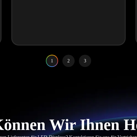
1
2
3
önnen Wir Ihnen H