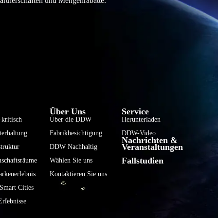
partnerschaften und Mengenrabatte.
فارسی
हिन्दी
Bahasa Indonesia
Über Uns
Service
한국어
kritisch
Über die DDW
Herunterladen
terhaltung
Fabrikbesichtigung
DDW-Video
Tiếng Việt
Nachrichten &
Veranstaltungen
truktur
DDW Nachhaltig
Italiano
Fallstudien
nschaftsräume
Wählen Sie uns
Português
rkenerlebnis
Kontaktieren Sie uns
Français
mart Cities
العربية
rlebnisse
日本語