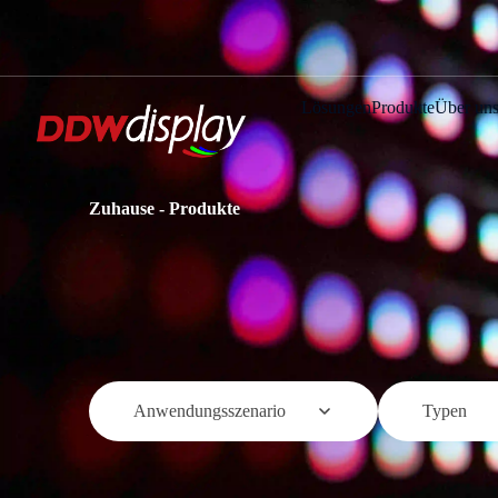
Lösungen
Produkte
Über un
Zuhause
-
Produkte
Anwendungsszenario
Typen