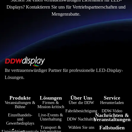
Displays? Kontaktieren Sie uns für Vertriebspartnerschaften und
Mengenrabatte.
Ihr vertrauenswürdiger Partner für professionelle LED-Display-
Lösungen.
Produkte
Lösungen
Über Uns
Service
Veranstaltungen &
Firmen &
Über die DDW
Herunterladen
Bühne
Mission-kritisch
Fabrikbesichtigung
DDW-Video
Nachrichten &
Einzelhandels-
Live-Events &
Veranstaltungen
und
Unterhaltung
DDW Nachhaltig
Gewerbedisplays
Fallstudien
Transport &
Wählen Sie uns
Unternehmenszentrale
Infrastruktur