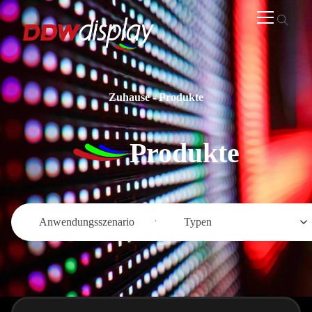
Zuhause
-
Produkte
Produkte
Anwendungsszenario
Typen