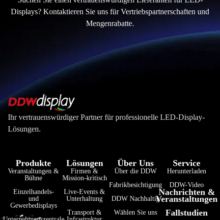
Displays? Kontaktieren Sie uns für Vertriebspartnerschaften und
Mengenrabatte.
Ihr vertrauenswürdiger Partner für professionelle LED-Display-
Lösungen.
Produkte
Lösungen
Über Uns
Service
Veranstaltungen &
Firmen &
Über die DDW
Herunterladen
فارسی
Bühne
Mission-kritisch
Fabrikbesichtigung
DDW-Video
Nachrichten &
हिन्दी
Einzelhandels-
Live-Events &
Veranstaltungen
und
Unterhaltung
DDW Nachhaltig
Gewerbedisplays
Bahasa Indonesia
Fallstudien
Transport &
Wählen Sie uns
Unternehmenszentrale
Infrastruktur