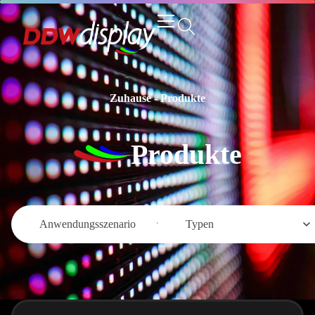
Zuhause
-
Produkte
Produkte
Anwendungsszenario
Typen