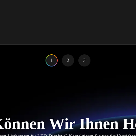
1
2
3
önnen Wir Ihnen H