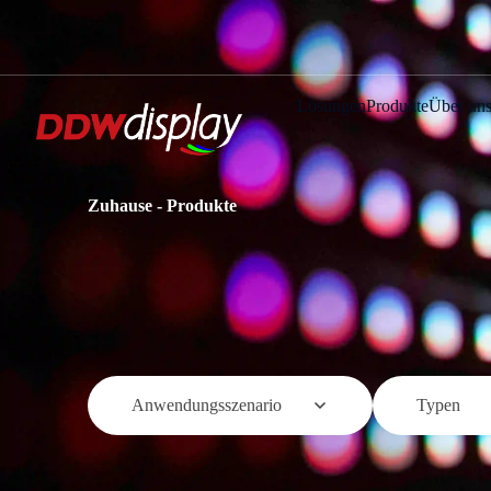
Lösungen
Produkte
Über un
Zuhause
-
Produkte
Anwendungsszenario
Typen