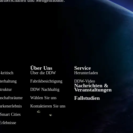
partnerschaften und Mengenrabatte.
فارسی
हिन्दी
Bahasa Indonesia
Über Uns
Service
한국어
kritisch
Über die DDW
Herunterladen
terhaltung
Fabrikbesichtigung
DDW-Video
Tiếng Việt
Nachrichten &
Veranstaltungen
truktur
DDW Nachhaltig
Italiano
Fallstudien
nschaftsräume
Wählen Sie uns
Português
rkenerlebnis
Kontaktieren Sie uns
Français
mart Cities
العربية
rlebnisse
日本語