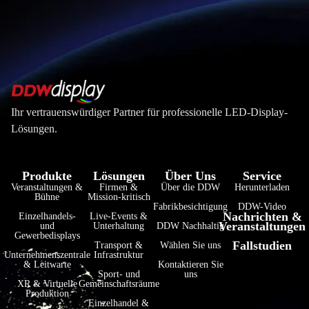
Ihr vertrauenswürdiger Partner für professionelle LED-Display-
Lösungen.
Produkte
Lösungen
Über Uns
Service
Veranstaltungen &
Firmen &
Über die DDW
Herunterladen
Bühne
Mission-kritisch
Fabrikbesichtigung
DDW-Video
Nachrichten &
Einzelhandels-
Live-Events &
Veranstaltungen
und
Unterhaltung
DDW Nachhaltig
Gewerbedisplays
Fallstudien
Transport &
Wählen Sie uns
Unternehmenszentrale
Infrastruktur
& Leitwarte
Kontaktieren Sie
Sport- und
uns
XR & Virtuelle
Gemeinschaftsräume
Produktion
Einzelhandel &