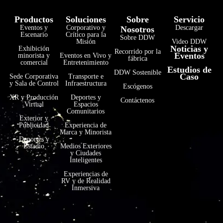
Productos
Soluciones
Sobre
Servicio
Eventos y
Corporativo y
Descargar
Nosotros
Escenario
Crítico para la
Sobre DDW
Misión
Video DDW
Noticias y
Exhibición
Recorrido por la
Eventos
minorista y
Eventos en Vivo y
fábrica
comercial
Entretenimiento
Estudios de
DDW Sostenible
Caso
Sede Corporativa
Transporte e
y Sala de Control
Infraestructura
Escógenos
XR y Producción
Deportes y
Contáctenos
Virtual
Espacios
Comunitarios
Exterior y
Publicidad
Experiencia de
Marca y Minorista
Deportes y
Estadio
Medios Exteriores
y Ciudades
Inteligentes
Experiencias de
RV y de Realidad
Inmersiva