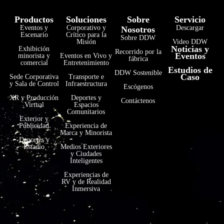
Productos
Soluciones
Sobre
Servicio
Eventos y
Corporativo y
Descargar
Nosotros
Escenario
Crítico para la
Sobre DDW
Misión
Video DDW
Noticias y
Exhibición
Recorrido por la
Eventos
minorista y
Eventos en Vivo y
fábrica
comercial
Entretenimiento
Estudios de
DDW Sostenible
Caso
Sede Corporativa
Transporte e
y Sala de Control
Infraestructura
Escógenos
XR y Producción
Deportes y
Contáctenos
Virtual
Espacios
Comunitarios
Exterior y
Publicidad
Experiencia de
Marca y Minorista
Deportes y
Estadio
Medios Exteriores
y Ciudades
Inteligentes
Experiencias de
RV y de Realidad
Inmersiva