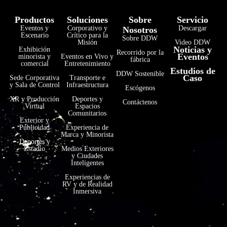
Productos
Soluciones
Sobre
Servicio
Eventos y
Corporativo y
Descargar
Nosotros
Escenario
Crítico para la
Sobre DDW
Misión
Video DDW
Noticias y
Exhibición
Recorrido por la
Eventos
minorista y
Eventos en Vivo y
fábrica
comercial
Entretenimiento
Estudios de
فارسی
DDW Sostenible
Caso
Sede Corporativa
Transporte e
y Sala de Control
Infraestructura
Escógenos
हिन्दी
XR y Producción
Deportes y
Contáctenos
Virtual
Espacios
Bahasa Indonesia
Comunitarios
Exterior y
한국어
Publicidad
Experiencia de
Marca y Minorista
Tiếng Việt
Deportes y
Estadio
Medios Exteriores
y Ciudades
Italiano
Inteligentes
Português
Experiencias de
RV y de Realidad
Deutsch
Inmersiva
Français
العربية