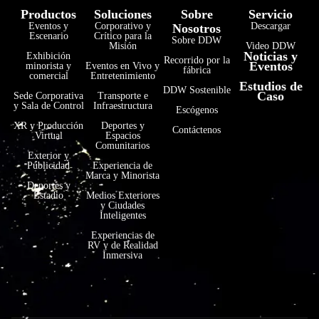
Productos
Soluciones
Sobre
Servicio
Eventos y
Corporativo y
Descargar
Nosotros
Escenario
Crítico para la
Sobre DDW
Misión
Video DDW
Noticias y
Exhibición
Recorrido por la
Eventos
minorista y
Eventos en Vivo y
fábrica
comercial
Entretenimiento
Estudios de
فارسی
DDW Sostenible
Caso
Sede Corporativa
Transporte e
y Sala de Control
Infraestructura
Escógenos
हिन्दी
XR y Producción
Deportes y
Contáctenos
Virtual
Espacios
Bahasa Indonesia
Comunitarios
Exterior y
한국어
Publicidad
Experiencia de
Marca y Minorista
Tiếng Việt
Deportes y
Estadio
Medios Exteriores
y Ciudades
Italiano
Inteligentes
Português
Experiencias de
RV y de Realidad
Deutsch
Inmersiva
Français
العربية