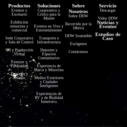
Productos
Soluciones
Sobre
Servicio
Eventos y
Corporativo y
Descargar
Nosotros
Escenario
Crítico para la
Sobre DDW
Misión
Video DDW
Noticias y
Exhibición
Recorrido por la
Eventos
minorista y
Eventos en Vivo y
fábrica
comercial
Entretenimiento
Estudios de
DDW Sostenible
Caso
Sede Corporativa
Transporte e
y Sala de Control
Infraestructura
Escógenos
XR y Producción
Deportes y
Contáctenos
Virtual
Espacios
Comunitarios
Exterior y
Publicidad
Experiencia de
Marca y Minorista
Deportes y
Estadio
Medios Exteriores
y Ciudades
Inteligentes
Experiencias de
RV y de Realidad
Inmersiva