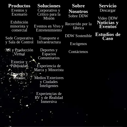
Productos
Soluciones
Sobre
Servicio
Eventos y
Corporativo y
Descargar
Nosotros
Escenario
Crítico para la
Sobre DDW
Misión
Video DDW
Noticias y
Exhibición
Recorrido por la
Eventos
minorista y
Eventos en Vivo y
fábrica
comercial
Entretenimiento
Estudios de
فارسی
DDW Sostenible
Caso
Sede Corporativa
Transporte e
y Sala de Control
Infraestructura
Escógenos
हिन्दी
XR y Producción
Deportes y
Contáctenos
Virtual
Espacios
Bahasa Indonesia
Comunitarios
Exterior y
한국어
Publicidad
Experiencia de
Marca y Minorista
Tiếng Việt
Deportes y
Estadio
Medios Exteriores
y Ciudades
Italiano
Inteligentes
Português
Experiencias de
RV y de Realidad
Deutsch
Inmersiva
Français
العربية