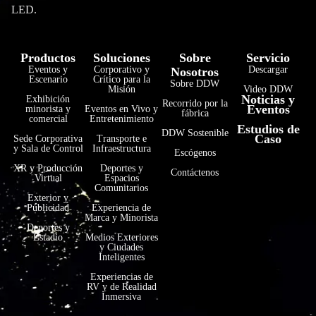
LED.
Productos
Soluciones
Sobre
Servicio
Eventos y
Corporativo y
Descargar
Nosotros
Escenario
Crítico para la
Sobre DDW
Misión
Video DDW
Noticias y
Exhibición
Recorrido por la
Eventos
minorista y
Eventos en Vivo y
fábrica
comercial
Entretenimiento
Estudios de
فارسی
DDW Sostenible
Caso
Sede Corporativa
Transporte e
y Sala de Control
Infraestructura
Escógenos
हिन्दी
XR y Producción
Deportes y
Contáctenos
Virtual
Espacios
Bahasa Indonesia
Comunitarios
Exterior y
한국어
Publicidad
Experiencia de
Marca y Minorista
Tiếng Việt
Deportes y
Estadio
Medios Exteriores
y Ciudades
Italiano
Inteligentes
Português
Experiencias de
RV y de Realidad
Deutsch
Inmersiva