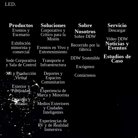
LED.
Productos
Soluciones
Sobre
Servicio
Eventos y
Corporativo y
Descargar
Nosotros
Escenario
Crítico para la
Sobre DDW
Misión
Video DDW
Noticias y
Exhibición
Recorrido por la
Eventos
minorista y
Eventos en Vivo y
fábrica
comercial
Entretenimiento
Estudios de
DDW Sostenible
Caso
Sede Corporativa
Transporte e
y Sala de Control
Infraestructura
Escógenos
XR y Producción
Deportes y
Contáctenos
Virtual
Espacios
Comunitarios
Exterior y
Publicidad
Experiencia de
Marca y Minorista
Deportes y
Estadio
Medios Exteriores
y Ciudades
Inteligentes
Experiencias de
RV y de Realidad
Inmersiva