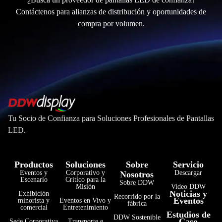
Contáctenos para alianzas de distribución y oportunidades de
compra por volumen.
Tu Socio de Confianza para Soluciones Profesionales de Pantallas
LED.
Productos
Soluciones
Sobre
Servicio
Eventos y
Corporativo y
Descargar
Nosotros
Escenario
Crítico para la
Sobre DDW
Misión
Video DDW
Noticias y
Exhibición
Recorrido por la
Eventos
minorista y
Eventos en Vivo y
fábrica
comercial
Entretenimiento
Estudios de
DDW Sostenible
Caso
Sede Corporativa
Transporte e