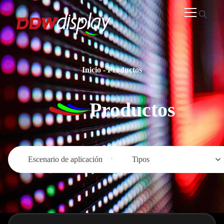
Inicio
-
Productos
Productos
Escenario de aplicación
Tipos