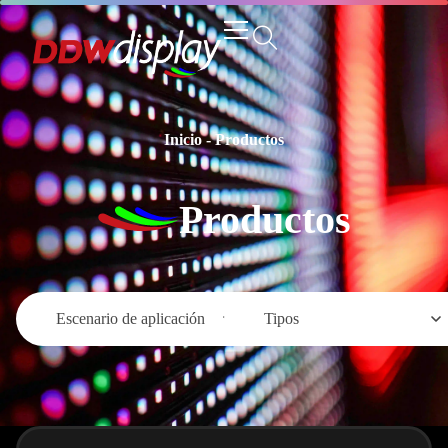
Inicio
-
Productos
Productos
Escenario de aplicación
Tipos