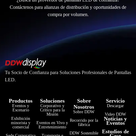
Contáctenos para alianzas de distribución y oportunidades de
compra por volumen.
Tu Socio de Confianza para Soluciones Profesionales de Pantallas
LED.
Productos
Soluciones
Sobre
Servicio
Eventos y
Corporativo y
Descargar
Nosotros
Escenario
Crítico para la
Sobre DDW
Misión
Video DDW
Noticias y
Exhibición
Recorrido por la
Eventos
minorista y
Eventos en Vivo y
fábrica
comercial
Entretenimiento
Estudios de
فارسی
DDW Sostenible
Caso
Sede Corporativa
Transporte e