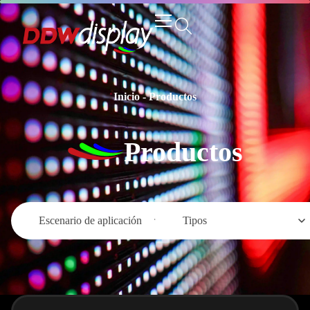
Inicio
-
Productos
Productos
Escenario de aplicación
Tipos