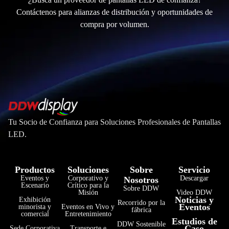
Contáctenos para alianzas de distribución y oportunidades de
compra por volumen.
Tu Socio de Confianza para Soluciones Profesionales de Pantallas
LED.
Productos
Soluciones
Sobre
Servicio
Eventos y
Corporativo y
Descargar
Nosotros
Escenario
Crítico para la
Sobre DDW
Misión
Video DDW
Noticias y
Exhibición
Recorrido por la
Eventos
minorista y
Eventos en Vivo y
fábrica
comercial
Entretenimiento
Estudios de
فارسی
DDW Sostenible
Caso
Sede Corporativa
Transporte e