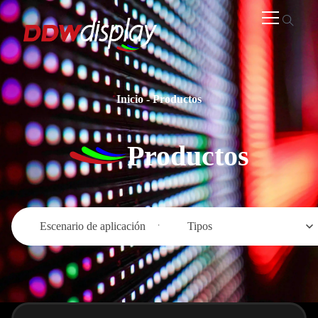
Inicio
-
Productos
Productos
Escenario de aplicación
Tipos