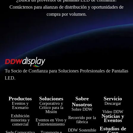
Contáctenos para alianzas de distribución y oportunidades de
compra por volumen.
Tu Socio de Confianza para Soluciones Profesionales de Pantallas
LED.
Productos
Soluciones
Sobre
Servicio
Eventos y
Corporativo y
Descargar
Nosotros
Escenario
Crítico para la
Sobre DDW
Misión
Video DDW
Noticias y
Exhibición
Recorrido por la
Eventos
minorista y
Eventos en Vivo y
fábrica
comercial
Entretenimiento
Estudios de
DDW Sostenible
Caso
Sede Corporativa
Transporte e