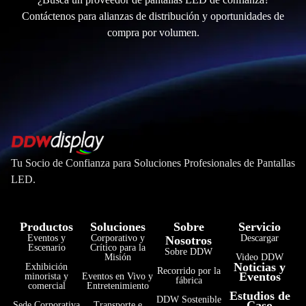
Contáctenos para alianzas de distribución y oportunidades de
compra por volumen.
Tu Socio de Confianza para Soluciones Profesionales de Pantallas
LED.
Productos
Soluciones
Sobre
Servicio
Eventos y
Corporativo y
Descargar
Nosotros
Escenario
Crítico para la
Sobre DDW
Misión
Video DDW
Noticias y
Exhibición
Recorrido por la
Eventos
minorista y
Eventos en Vivo y
fábrica
comercial
Entretenimiento
Estudios de
DDW Sostenible
Caso
Sede Corporativa
Transporte e