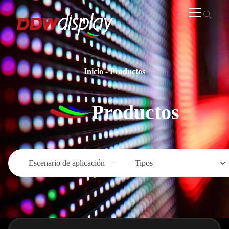
Inicio
-
Productos
Productos
Escenario de aplicación
Tipos