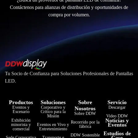
Contáctenos para alianzas de distribución y oportunidades de
compra por volumen.
Tu Socio de Confianza para Soluciones Profesionales de Pantallas
LED.
Productos
Soluciones
Sobre
Servicio
Eventos y
Corporativo y
Descargar
Nosotros
Escenario
Crítico para la
Sobre DDW
Misión
Video DDW
Noticias y
Exhibición
Recorrido por la
Eventos
minorista y
Eventos en Vivo y
fábrica
comercial
Entretenimiento
Estudios de
DDW Sostenible
Caso
Sede Corporativa
Transporte e