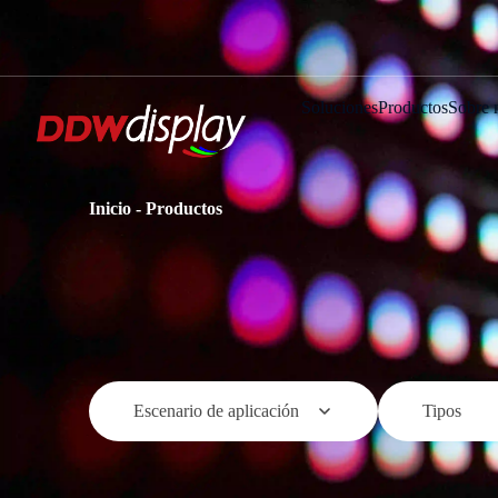
Soluciones
Productos
Sobre 
Inicio
-
Productos
Escenario de aplicación
Tipos