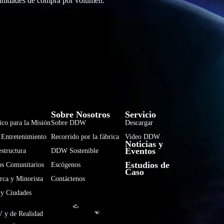
tunidades de compra por volumen.
فارسی
हिन्दी
Sobre Nosotros
Servicio
ico para la Misión
Sobre DDW
Descargar
Bahasa Indonesia
 Entretenimiento
Recorrido por la fábrica
Video DDW
Noticias y
한국어
Eventos
estructura
DDW Sostenible
Tiếng Việt
Estudios de
os Comunitarios
Escógenos
Caso
Italiano
rca y Minorista
Contáctenos
 y Ciudades
Português
Deutsch
V y de Realidad