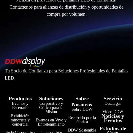
Contáctenos para alianzas de distribución y oportunidades de
compra por volumen.
Tu Socio de Confianza para Soluciones Profesionales de Pantallas
LED.
Productos
Soluciones
Sobre
Servicio
Eventos y
Corporativo y
Descargar
Nosotros
Escenario
Crítico para la
Sobre DDW
Misión
Video DDW
Noticias y
Exhibición
Recorrido por la
Eventos
minorista y
Eventos en Vivo y
fábrica
comercial
Entretenimiento
Estudios de
DDW Sostenible
Caso
Sede Corporativa
Transporte e