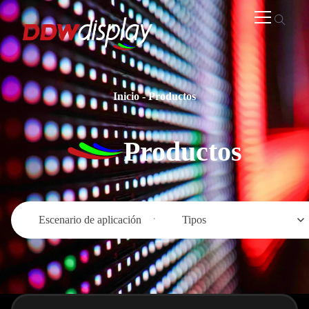
Inicio
-
Productos
Productos
Escenario de aplicación
Tipos