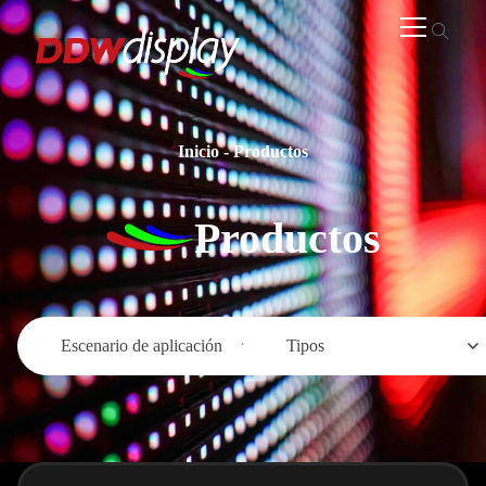
Inicio
-
Productos
Productos
Escenario de aplicación
Tipos