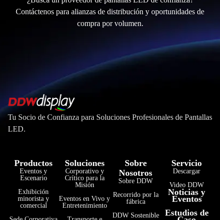
Contáctenos para alianzas de distribución y oportunidades de
compra por volumen.
Tu Socio de Confianza para Soluciones Profesionales de Pantallas
LED.
Productos
Soluciones
Sobre
Servicio
Eventos y
Corporativo y
Descargar
Nosotros
Escenario
Crítico para la
Sobre DDW
Misión
Video DDW
Noticias y
Exhibición
Recorrido por la
Eventos
minorista y
Eventos en Vivo y
fábrica
comercial
Entretenimiento
Estudios de
DDW Sostenible
Caso
Sede Corporativa
Transporte e