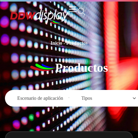
Inicio
-
Productos
Productos
Escenario de aplicación
Tipos