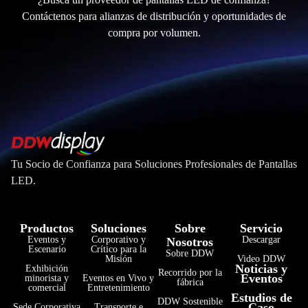
Contáctenos para alianzas de distribución y oportunidades de
compra por volumen.
Tu Socio de Confianza para Soluciones Profesionales de Pantallas
LED.
Productos
Soluciones
Sobre
Servicio
Eventos y
Corporativo y
Descargar
Nosotros
Escenario
Crítico para la
Sobre DDW
Misión
Video DDW
Noticias y
Exhibición
Recorrido por la
Eventos
minorista y
Eventos en Vivo y
fábrica
comercial
Entretenimiento
Estudios de
فارسی
DDW Sostenible
Caso
Sede Corporativa
Transporte e