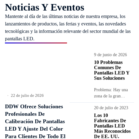
Noticias Y Eventos
Mantente al día de las últimas noticias de nuestra empresa, los
lanzamientos de productos, las ferias y eventos, las novedades
tecnológicas y la información relevante del sector mundial de las
pantallas LED.
9 de junio de 2026
10 Problemas
Comunes De
Pantallas LED Y
Sus Soluciones
Problema: Hay una
22 de julio de 2026
zona de la gran
•
pantalla LED en la
DDW Ofrece Soluciones
20 de julio de 2023
que la visualización de
Profesionales De
la placa es anómala,
Los 10
Fabricantes De
Calibración De Pantallas
por ejemplo,...
Pantallas LED
LED Y Ajuste Del Color
Más Reconocidos
Para Clientes De Todo El
De EE. UU.