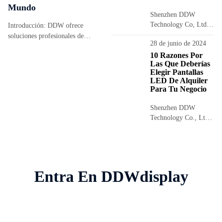
Mundo
Shenzhen DDW
Technology Co, Ltd
Introducción: DDW ofrece
es un fabricante y
soluciones profesionales de
28 de junio de 2024
desarrollador
calibración y corrección del color de
especializado en
10 Razones Por
pantallas LED para clientes de todo
Las Que Deberías
pantallas LED con
el mundo. Con equipos avanzados
Elegir Pantallas
sede en Shenzhen.
como el NovaStar NOS-CC60 y el
LED De Alquiler
Bienvenidos a...
VX1000 Pro, combinados...
Para Tu Negocio
Shenzhen DDW
Technology Co., Ltd.
es un fabricante y
desarrollador
especializado en
pantallas LED con
sede en Shenzhen, ...
Entra En DDWdisplay