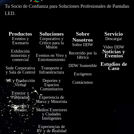
Tu Socio de Confianza para Soluciones Profesionales de Pantallas
LED.
Productos
Soluciones
Sobre
Servicio
Eventos y
Corporativo y
Descargar
Nosotros
Escenario
Crítico para la
Sobre DDW
Misión
Video DDW
Noticias y
Exhibición
Recorrido por la
Eventos
minorista y
Eventos en Vivo y
fábrica
comercial
Entretenimiento
Estudios de
فارسی
DDW Sostenible
Caso
Sede Corporativa
Transporte e
y Sala de Control
Infraestructura
Escógenos
हिन्दी
XR y Producción
Deportes y
Contáctenos
Virtual
Espacios
Bahasa Indonesia
Comunitarios
Exterior y
한국어
Publicidad
Experiencia de
Marca y Minorista
Tiếng Việt
Deportes y
Estadio
Medios Exteriores
y Ciudades
Italiano
Inteligentes
Português
Experiencias de
RV y de Realidad