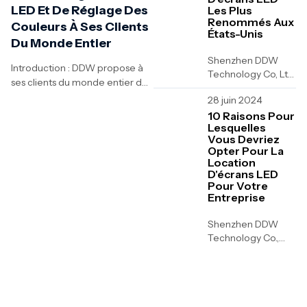
LED Et De Réglage Des
Les Plus
Renommés Aux
Couleurs À Ses Clients
États-Unis
Du Monde Entier
Shenzhen DDW
Introduction : DDW propose à
Technology Co, Ltd
ses clients du monde entier des
est un fabricant et
solutions professionnelles
28 juin 2024
développeur
d'étalonnage et de correction
professionnel
10 Raisons Pour
des couleurs pour les écrans
Lesquelles
d'écrans
Vous Devriez
LED. Grâce à des équipements
d'affichage à LED à
Opter Pour La
de pointe tels que le NovaStar
Shenzhen,
Location
NOS-CC60 et le VX1000 Pro,
bienvenue à...
D'écrans LED
associés...
Pour Votre
Entreprise
Shenzhen DDW
Technology Co.,
Ltd. est un fabricant
et développeur
professionnel
d'écrans
d'affichage à LED à