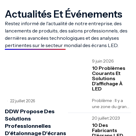
Actualités Et Événements
Restez informé de l'actualité de notre entreprise, des
lancements de produits, des salons professionnels, des
dernières avancées technologiques et des analyses
pertinentes sur le secteur mondial des écrans LED.
9 juin 2026
10 Problèmes
Courants Et
Solutions
D'affichage À
LED
Problème : Il y a
22 juillet 2026
•
une zone du grand
DDW Propose Des
écran à LED où
Solutions
20 juillet 2023
l'affichage de la
carte est anormal,
10 Des
Professionnelles
Fabricants
par exemple,...
D'étalonnage D'écrans
D'écrans LED