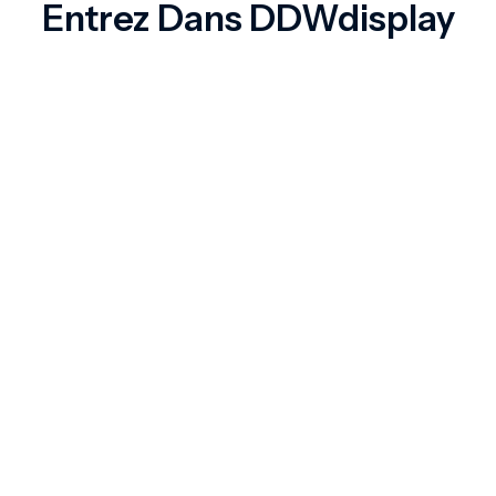
Entrez Dans DDWdisplay
Shenzhen,...