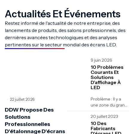
Actualités Et Événements
Restez informé de l'actualité de notre entreprise, des
lancements de produits, des salons professionnels, des
dernières avancées technologiques et des analyses
pertinentes sur le secteur mondial des écrans LED.
9 juin 2026
10 Problèmes
Courants Et
Solutions
D'affichage À
LED
Problème : Il y a
22 juillet 2026
•
une zone du grand
DDW Propose Des
écran à LED où
Solutions
20 juillet 2023
l'affichage de la
carte est anormal,
10 Des
Professionnelles
Fabricants
par exemple,...
D'étalonnage D'écrans
D'écrans LED