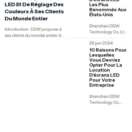
LED Et De Réglage Des
Les Plus
Renommés Aux
Couleurs À Ses Clients
États-Unis
Du Monde Entier
Shenzhen DDW
Introduction : DDW propose à
Technology Co, Ltd
ses clients du monde entier des
est un fabricant et
solutions professionnelles
28 juin 2024
développeur
d'étalonnage et de correction
professionnel
10 Raisons Pour
des couleurs pour les écrans
Lesquelles
d'écrans
Vous Devriez
LED. Grâce à des équipements
d'affichage à LED à
Opter Pour La
de pointe tels que le NovaStar
Shenzhen,
Location
NOS-CC60 et le VX1000 Pro,
bienvenue à...
D'écrans LED
associés...
Pour Votre
Entreprise
Shenzhen DDW
Technology Co.,
Ltd. est un fabricant
et développeur
professionnel
d'écrans
d'affichage à LED à