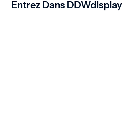
Entrez Dans DDWdisplay
Shenzhen,...