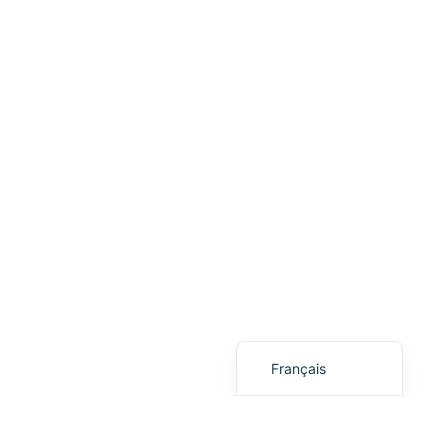
Bahasa Indonesia
한국어
Tiếng Việt
Italiano
Português
Deutsch
العربية
日本語
Русский
Español
English
Français