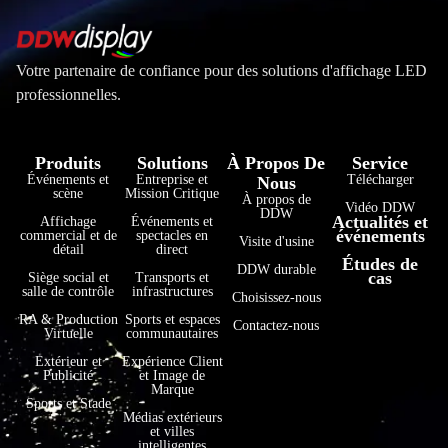
Votre partenaire de confiance pour des solutions d'affichage LED
professionnelles.
Produits
Solutions
À Propos De
Service
Événements et
Entreprise et
Télécharger
Nous
scène
Mission Critique
À propos de
Vidéo DDW
DDW
Actualités et
Affichage
Événements et
événements
commercial et de
spectacles en
Visite d'usine
détail
direct
Études de
فارسی
DDW durable
cas
Siège social et
Transports et
salle de contrôle
infrastructures
Choisissez-nous
हिन्दी
RA & Production
Sports et espaces
Contactez-nous
Virtuelle
communautaires
Bahasa Indonesia
Extérieur et
Expérience Client
한국어
Publicité
et Image de
Marque
Tiếng Việt
Sports et Stade
Médias extérieurs
et villes
Italiano
intelligentes