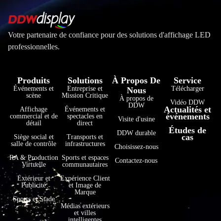
Votre partenaire de confiance pour des solutions d'affichage LED
professionnelles.
Produits
Solutions
À Propos De
Service
Événements et
Entreprise et
Télécharger
Nous
scène
Mission Critique
À propos de
Vidéo DDW
DDW
Actualités et
Affichage
Événements et
événements
commercial et de
spectacles en
Visite d'usine
détail
direct
Études de
DDW durable
cas
Siège social et
Transports et
salle de contrôle
infrastructures
Choisissez-nous
RA & Production
Sports et espaces
Contactez-nous
Virtuelle
communautaires
Extérieur et
Expérience Client
Publicité
et Image de
Marque
Sports et Stade
Médias extérieurs
et villes
intelligentes